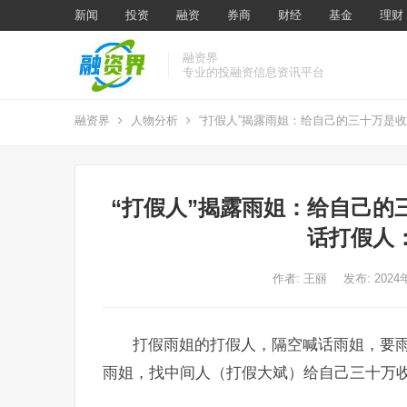
新闻
投资
融资
券商
财经
基金
理财
融资界
专业的投融资信息资讯平台
融资界
人物分析
“打假人”揭露雨姐：给自己的三十万是
“打假人”揭露雨姐：给自己的
话打假人
作者:
王丽
发布: 202
打假雨姐的打假人，隔空喊话雨姐，要
雨姐，找中间人（打假大斌）给自己三十万