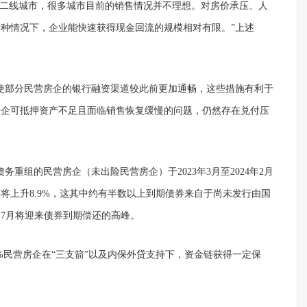
点二线城市，很多城市目前的销售情况并不理想。对房价承压、人
种情况下，企业能快速获得现金回流的规模相对有限。”上述
使部分民营房企的银行融资渠道较此前更加通畅，这些措施有利于
房企可抵押资产不足且面临销售恢复缓慢的问题，仍然存在兑付压
重组的民营房企（未出险民营房企）于2023年3月至2024年2月
将上升8.9%，这其中约有半数以上到期债券来自于尚未发行由国
和7月将迎来债券到期偿还的高峰。
%民营房企在“三支箭”以及内保外贷支持下，资金链获得一定保