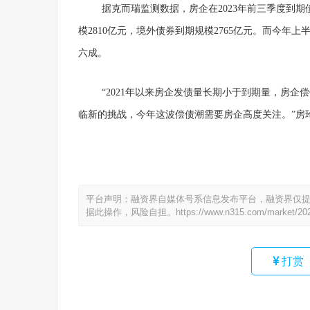
据克而瑞监测数据，房企在2023年前三季度到期债
模2810亿元，境外债券到期规模2765亿元。而今
六成。
“2021年以来房企发债量长期小于到期量，房
临新的挑战，今年这波偿债潮需要房企高度关注。”房
平台声明：融资界自媒体号系信息发布平台，融资界仅
据此操作，风险自担。
https://www.n315.com/market/20
打赏