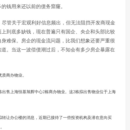
多的钱用来还以前的债务窟窿。
好，尽管关于宏观利好信息频出，但无法阻挡开发商现金
面上到底多缺钱，现在普遍只有国企、央企和头部比较
自身难保。房企的现金流问题，比我们想象还要严重很
知道。当这一波偿债潮过后，不知会有多少房企暴露在
优质商办物业。
栋出售上海恒基旭辉中心2栋商办物业。这2栋拟出售物业位于上海
拟转让办公楼的消息，近期已接待了一些投资机构及潜在意向买
息。