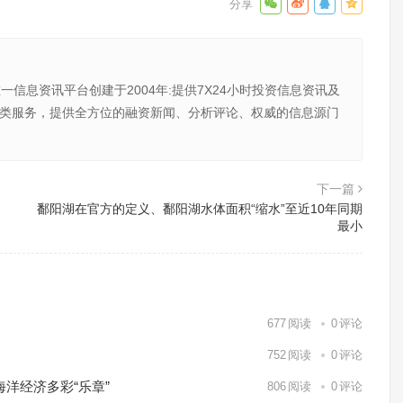
唯一信息资讯平台创建于2004年:提供7X24小时投资信息资讯及
向金融类服务，提供全方位的融资新闻、分析评论、权威的信息源门
下一篇
鄱阳湖在官方的定义、鄱阳湖水体面积“缩水”至近10年同期
最小
677
阅读
0
评论
752
阅读
0
评论
海洋经济多彩“乐章”
806
阅读
0
评论