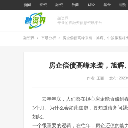
新闻
投资
融资
券商
财经
基金
理财
融资界
专业的投融资信息资讯平台
融资界
市场分析
房企偿债高峰来袭，旭辉、中骏拟整栋
房企偿债高峰来袭，旭辉
作者:
王丽
发布: 202
去年年底，人们都在担心房企能否熬到
3个月。为什么会如此焦虑，要知道债务问
如此。
一个很重要的逻辑，在往年，房企还债的能力