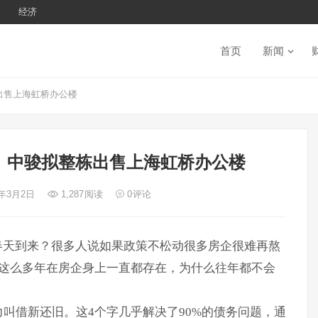
经济
首页
新闻
出售上海虹桥办公楼
、中骏拟整栋出售上海虹桥办公楼
3年3月2日
1,287
阅读
0
评论
春天到来？很多人说如果政策不松动很多房企很难再熬
题这么多年在房企身上一直都存在，为什么往年都不会
叫借新还旧。这4个字几乎解决了90%的债务问题，通