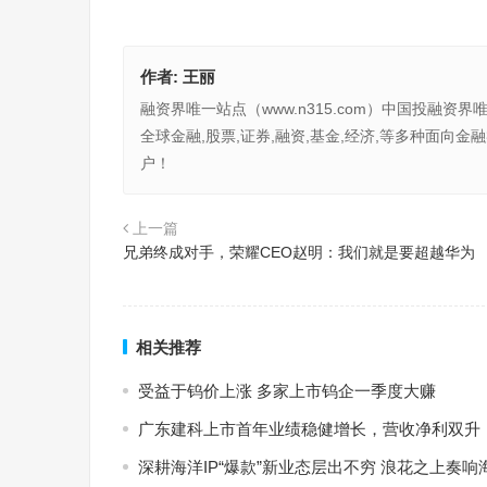
作者:
王丽
融资界唯一站点（www.n315.com）中国投融资界
全球金融,股票,证券,融资,基金,经济,等多种面
户！
上一篇
兄弟终成对手，荣耀CEO赵明：我们就是要超越华为
相关推荐
受益于钨价上涨 多家上市钨企一季度大赚
广东建科上市首年业绩稳健增长，营收净利双升
深耕海洋IP“爆款”新业态层出不穷 浪花之上奏响