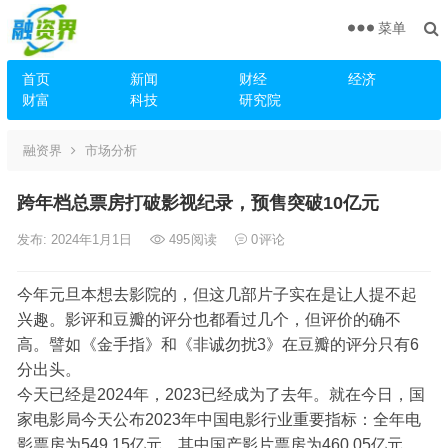
菜单
首页
新闻
财经
经济
财富
科技
研究院
融资界
市场分析
跨年档总票房打破影视纪录，预售突破10亿元
发布: 2024年1月1日
495
阅读
0
评论
今年元旦本想去影院的，但这几部片子实在是让人提不起
兴趣。影评和豆瓣的评分也都看过几个，但评价的确不
高。譬如《金手指》和《非诚勿扰3》在豆瓣的评分只有6
分出头。
今天已经是2024年，2023已经成为了去年。就在今日，国
家电影局今天公布2023年中国电影行业重要指标：全年电
影票房为549.15亿元，其中国产影片票房为460.05亿元，