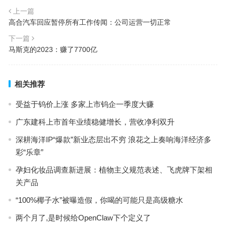
上一篇
高合汽车回应暂停所有工作传闻：公司运营一切正常
下一篇
马斯克的2023：赚了7700亿
相关推荐
受益于钨价上涨 多家上市钨企一季度大赚
广东建科上市首年业绩稳健增长，营收净利双升
深耕海洋IP“爆款”新业态层出不穷 浪花之上奏响海洋经济多
彩“乐章”
孕妇化妆品调查新进展：植物主义规范表述、飞虎牌下架相
关产品
“100%椰子水”被曝造假，你喝的可能只是高级糖水
两个月了,是时候给OpenClaw下个定义了