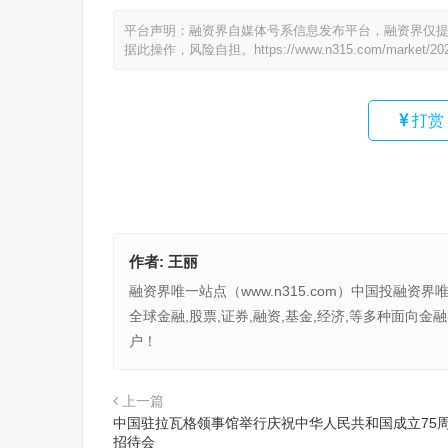
平台声明：融资界自媒体号系信息发布平台，融资界仅
据此操作，风险自担。
https://www.n315.com/market/20
打赏
作者:
王丽
融资界唯一站点（www.n315.com）中国投融资界
全球金融,股票,证券,融资,基金,经济,等多种面
户！
上一篇
中国驻拉瓦格领事馆举行庆祝中华人民共和国成立75
招待会