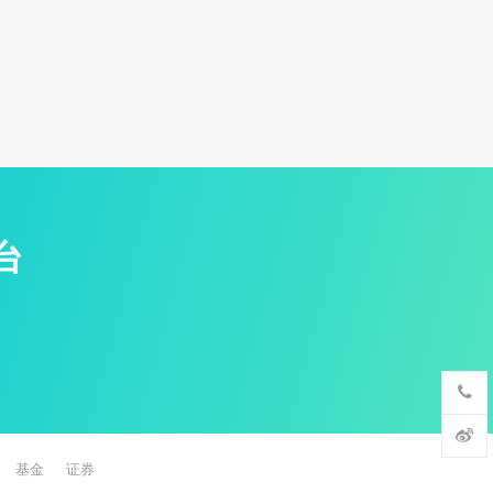
台
基金
证券