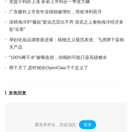
受益于钨价上涨 多家上市钨企一季度大赚
广东建科上市首年业绩稳健增长，营收净利双升
深耕海洋IP“爆款”新业态层出不穷 浪花之上奏响海洋经济多
彩“乐章”
孕妇化妆品调查新进展：植物主义规范表述、飞虎牌下架相
关产品
“100%椰子水”被曝造假，你喝的可能只是高级糖水
两个月了,是时候给OpenClaw下个定义了
发表回复
要发表评论，您必须先
登录
。