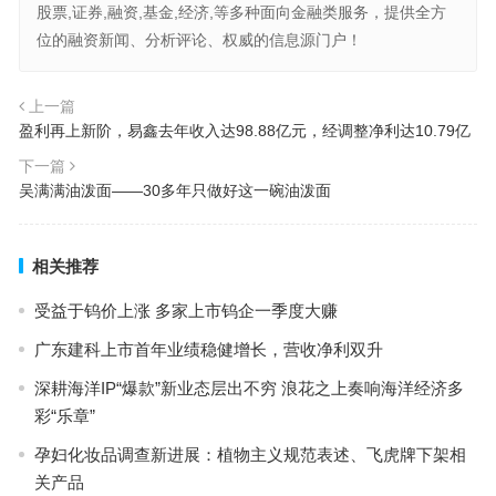
股票,证券,融资,基金,经济,等多种面向金融类服务，提供全方
位的融资新闻、分析评论、权威的信息源门户！
上一篇
盈利再上新阶，易鑫去年收入达98.88亿元，经调整净利达10.79亿
下一篇
吴满满油泼面——30多年只做好这一碗油泼面
相关推荐
受益于钨价上涨 多家上市钨企一季度大赚
广东建科上市首年业绩稳健增长，营收净利双升
深耕海洋IP“爆款”新业态层出不穷 浪花之上奏响海洋经济多
彩“乐章”
孕妇化妆品调查新进展：植物主义规范表述、飞虎牌下架相
关产品