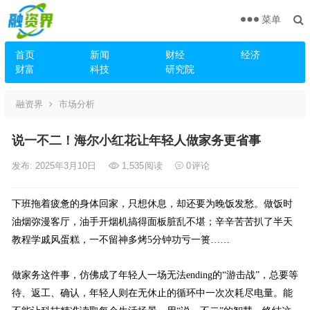
菜单
首页
新闻
财经
经济
财富
科技
研究院
融资界
市场分析
说一不二！海尔小红花让年轻人做家务更省事
发布: 2025年3月10日
1,535
阅读
0
评论
下班拖着疲惫的身体回家，只想休息，却还要为晚饭发愁。做饭时
油烟弥漫客厅，油手开烟机搞得面板脏乱不堪；辛辛苦苦扒了半天
教程学戚风蛋糕，一不留神多烤5分钟功亏一篑……
做家务这件事，仿佛成了年轻人一场无法ending的“游击战”，总要等
待、返工、确认，年轻人则在无休止的循环中一次次耗尽电量。能