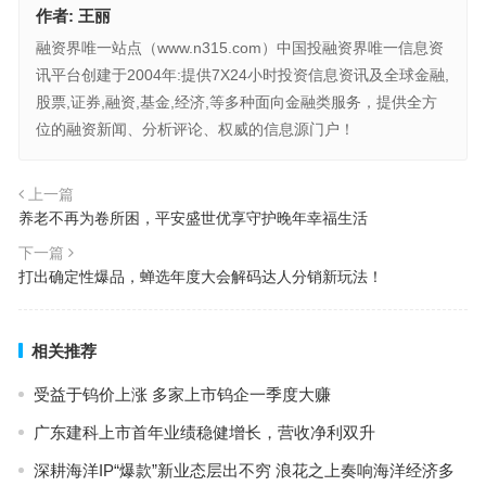
作者:
王丽
融资界唯一站点（www.n315.com）中国投融资界唯一信息资
讯平台创建于2004年:提供7X24小时投资信息资讯及全球金融,
股票,证券,融资,基金,经济,等多种面向金融类服务，提供全方
位的融资新闻、分析评论、权威的信息源门户！
上一篇
养老不再为卷所困，平安盛世优享守护晚年幸福生活
下一篇
打出确定性爆品，蝉选年度大会解码达人分销新玩法！
相关推荐
受益于钨价上涨 多家上市钨企一季度大赚
广东建科上市首年业绩稳健增长，营收净利双升
深耕海洋IP“爆款”新业态层出不穷 浪花之上奏响海洋经济多