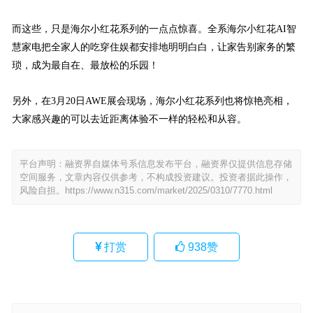
而这些，只是海尔小红花系列的一点点惊喜。全系海尔小红花AI智
慧家电把全家人的吃穿住娱都安排地明明白白，让家告别家务的繁
琐，成为最自在、最放松的乐园！
另外，在3月20日AWE展会现场，海尔小红花系列也将惊艳亮相，
大家感兴趣的可以去近距离体验不一样的轻松和从容。
平台声明：融资界自媒体号系信息发布平台，融资界仅提供信息存储
空间服务，文章内容仅供参考，不构成投资建议。投资者据此操作，
风险自担。
https://www.n315.com/market/2025/0310/7770.html
打赏
938
赞