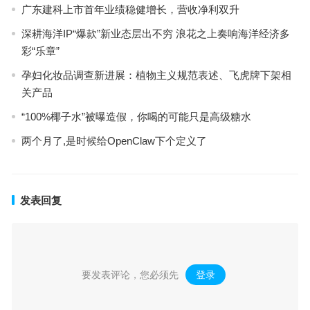
广东建科上市首年业绩稳健增长，营收净利双升
深耕海洋IP“爆款”新业态层出不穷 浪花之上奏响海洋经济多
彩“乐章”
孕妇化妆品调查新进展：植物主义规范表述、飞虎牌下架相
关产品
“100%椰子水”被曝造假，你喝的可能只是高级糖水
两个月了,是时候给OpenClaw下个定义了
发表回复
要发表评论，您必须先
登录
。