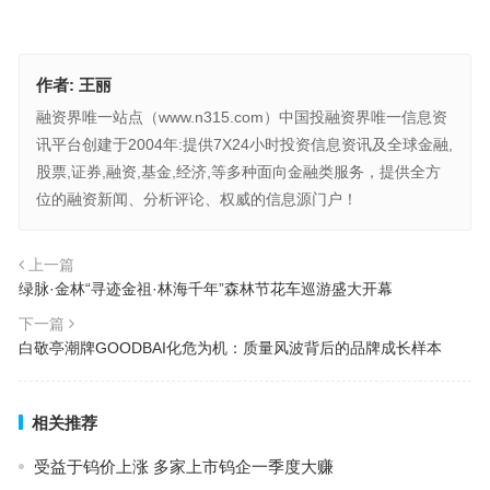
作者:
王丽
融资界唯一站点（www.n315.com）中国投融资界唯一信息资
讯平台创建于2004年:提供7X24小时投资信息资讯及全球金融,
股票,证券,融资,基金,经济,等多种面向金融类服务，提供全方
位的融资新闻、分析评论、权威的信息源门户！
上一篇
绿脉·金林“寻迹金祖·林海千年”森林节花车巡游盛大开幕
下一篇
白敬亭潮牌GOODBAI化危为机：质量风波背后的品牌成长样本
相关推荐
受益于钨价上涨 多家上市钨企一季度大赚