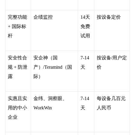
完整功能
企绩监控
14
天
按设备定价
+ 国际标
免费
杆
试用
安全性合
安企神（国
7-14
按设备/用户定
规 + 防泄
产）/Teramind（国
天
价
露
际）
实惠且实
金纬、洞察眼、
7-14
每设备几百元
用的中小
WorkWin
天
人民币
企业