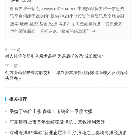
融资界唯一站点（www.n315.com）中国投融资界唯一信息资
讯平台创建于2004年:提供7X24小时投资信息资讯及全球金融,
股票,证券,融资,基金,经济,等多种面向金融类服务，提供全方
位的融资新闻、分析评论、权威的信息源门户！
上一篇
树人托管创新引入魔术课程 为课后托管添“成长魔法”
下一篇
劲方医药登陆香港联交所，华兴资本担任联席账簿管理人及联席牵
头经办人
相关推荐
受益于钨价上涨 多家上市钨企一季度大赚
广东建科上市首年业绩稳健增长，营收净利双升
深耕海洋IP“爆款”新业态层出不穷 浪花之上奏响海洋经济多