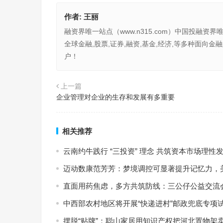
作者:
王丽
融资界唯一站点（www.n315.com）中国投融资界
全球金融,股票,证券,融资,基金,经济,等多种面
户！
上一篇
企业管理对企业的生存和发展有多重要
相关推荐
云南约牛践行 “三投资” 理念 共筑资本市场理性
迈动数康范芳芳：梦境调控可显著提升记忆力，
直面用药焦虑，多方共筑防线：三公仔公益交流
中西部农村地区将开展“快递进村”邮政兜底专项
摆脱“贴牌”：聪山家居用知识产权把河北置物架卖