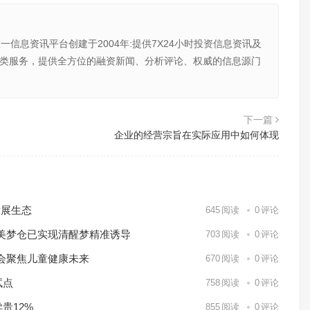
唯一信息资讯平台创建于2004年:提供7X24小时投资信息资讯及
向金融类服务，提供全方位的融资新闻、分析评论、权威的信息源门
下一篇
企业的经营宗旨在实际应用中如何体现
发展生态
645
阅读
0
评论
美梦仓已实现清醒梦精准诱导
703
阅读
0
评论
会聚焦儿童健康未来
670
阅读
0
评论
试点
758
阅读
0
评论
贵12%
855
阅读
0
评论