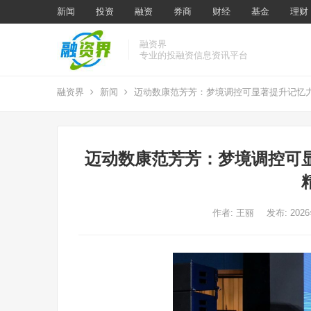
新闻
投资
融资
券商
财经
基金
理财
融资界
专业的投融资信息资讯平台
融资界
新闻
迈动数康范芳芳：梦境调控可显著提升记忆
迈动数康范芳芳：梦境调控可
作者:
王丽
发布: 202