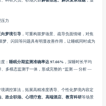
者、科研人员、职场人群
解锁创意、解决复杂难题
，显
理压力
正向梦境引导
，可重构噩梦场景、疏导负面情绪，对焦
的噩梦、闪回等问题具有明显改善作用，让睡眠同时成为
准度：
睡眠分期监测准确率达 97.66%
，深睡时长平均
多模态监测于一体，形成完整的 “监测 — 分析 —
梦境调控算法，拓展高精准度诱导、个性化梦境内容定
构、政企职场、心理疗愈、高端酒店、教育科研
等场景