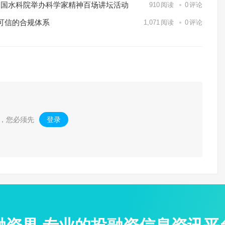
——中国水科院举办科学家精神百场讲坛活动
910
阅读
0
评论
可信的合规体系
1,071
阅读
0
评论
，您必须先
登录
。