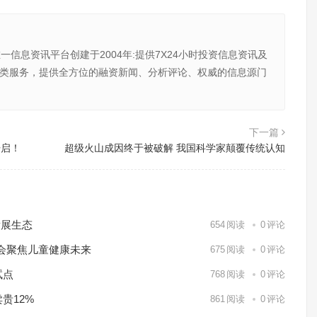
唯一信息资讯平台创建于2004年:提供7X24小时投资信息资讯及
向金融类服务，提供全方位的融资新闻、分析评论、权威的信息源门
下一篇
开启！
超级火山成因终于被破解 我国科学家颠覆传统认知
发展生态
654
阅读
0
评论
会聚焦儿童健康未来
675
阅读
0
评论
试点
768
阅读
0
评论
贵12%
861
阅读
0
评论