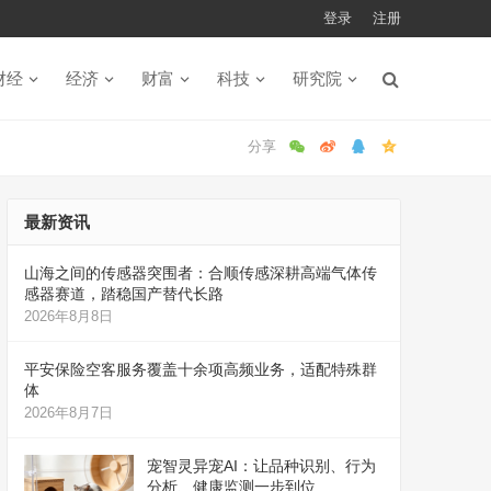
登录
注册
财经
经济
财富
科技
研究院
最新资讯
山海之间的传感器突围者：合顺传感深耕高端气体传
感器赛道，踏稳国产替代长路
2026年8月8日
平安保险空客服务覆盖十余项高频业务，适配特殊群
体
2026年8月7日
宠智灵异宠AI：让品种识别、行为
分析、健康监测一步到位