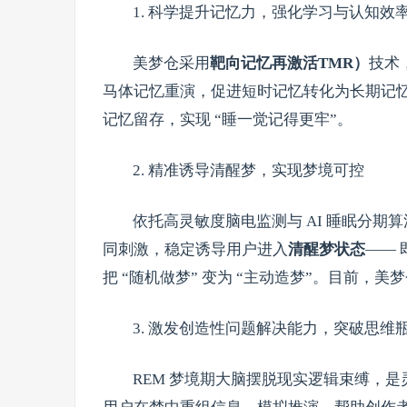
1. 科学提升记忆力，强化学习与认知效
美梦仓采用
靶向记忆再激活TMR）
技术
马体记忆重演，促进短时记忆转化为长期记
记忆留存，实现 “睡一觉记得更牢”。
2. 精准诱导清醒梦，实现梦境可控
依托高灵敏度脑电监测与 AI 睡眠分期
同刺激，稳定诱导用户进入
清醒梦状态
——
把 “随机做梦” 变为 “主动造梦”。目前，
3. 激发创造性问题解决能力，突破思维
REM 梦境期大脑摆脱现实逻辑束缚，