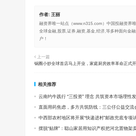
作者:
王丽
融资界唯一站点（www.n315.com）中国投融资界
全球金融,股票,证券,融资,基金,经济,等多种面
户！
上一篇
锅圈小炒全球首店马上开业，家庭厨房效率革命正式
相关推荐
云南约牛践行 “三投资” 理念 共筑资本市场理性
直面用药焦虑，多方共筑防线：三公仔公益交流
中西部农村地区将开展“快递进村”邮政兜底专项
摆脱“贴牌”：聪山家居用知识产权把河北置物架卖