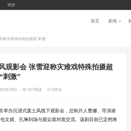
经济
首页
新闻
称灾难戏特殊拍摄超“刺激”
风观影会 张雪迎称灾难戏特殊拍摄超
“刺激”
4年9月20日
557
阅读
0
评论
在京举办沉浸式废土风线下观影会，总制片人曹娜、导演谢
、包文婧、孔琳到场与观众面对面交流。该剧目前已定档将