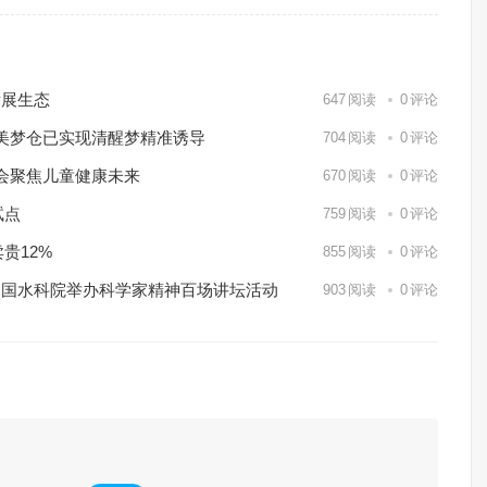
发展生态
647
阅读
0
评论
美梦仓已实现清醒梦精准诱导
704
阅读
0
评论
会聚焦儿童健康未来
670
阅读
0
评论
试点
759
阅读
0
评论
贵12%
855
阅读
0
评论
——中国水科院举办科学家精神百场讲坛活动
903
阅读
0
评论