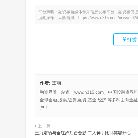
平台声明：融资界自媒体号系信息发布平台，融资界仅
据此操作，风险自担。
https://www.n315.com/news/2024
打赏
作者:
王丽
融资界唯一站点（www.n315.com）中国投融资界
全球金融,股票,证券,融资,基金,经济,等多种面
户！
上一篇
王力宏晒与全红婵后台合影 二人伸手比耶笑容开心