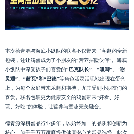
本次德青源与海底小纵队的联名不仅带来了萌趣的全新
包装，还让鸡蛋成为了小朋友的“营养探险伙伴”。海底
小纵队中深受孩子们喜爱的
“巴克队长”
、
“呱唧
”
、“
谢
灵通”
、
“茜瓦”
和
“巴德”
等角色活灵活现地出现在蛋盒
上，为每个家庭带来乐趣和期待，尤其受到小朋友们的
喜爱。联名包装更为健康安全的鸡蛋带来“好看、好
玩、好吃”的体验，让营养与童趣完美融合。
德青源深耕蛋品行业多年，以始终如一的品质和创新为
核心，为千千万万家庭提供健康安心的蛋品选择。此次