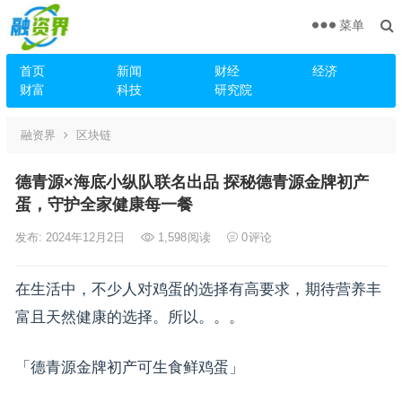
菜单
首页
新闻
财经
经济
财富
科技
研究院
融资界
区块链
德青源×海底小纵队联名出品 探秘德青源金牌初产
蛋，守护全家健康每一餐
发布: 2024年12月2日
1,598
阅读
0
评论
在生活中，不少人对鸡蛋的选择有高要求，期待营养丰
富且天然健康的选择。所以。。。
「德青源金牌初产可生食鲜鸡蛋」