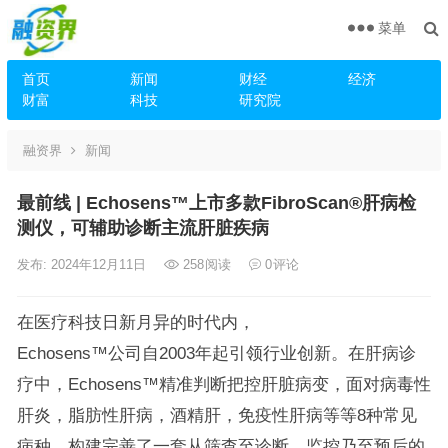
菜单
首页
新闻
财经
经济
财富
科技
研究院
融资界
新闻
最前线 | ​Echosens™上市多款FibroScan®肝病检
测仪，可辅助诊断主流肝脏疾病
发布: 2024年12月11日
258
阅读
0
评论
在医疗科技日新月异的时代内，
Echosens™公司自2003年起引领行业创新。在肝病诊
疗中，Echosens™精准判断把控肝脏病变，面对病毒性
肝炎，脂肪性肝病，酒精肝，免疫性肝病等等8种常见
病种，构建完善了一套从筛查至诊断，监控乃至预后的