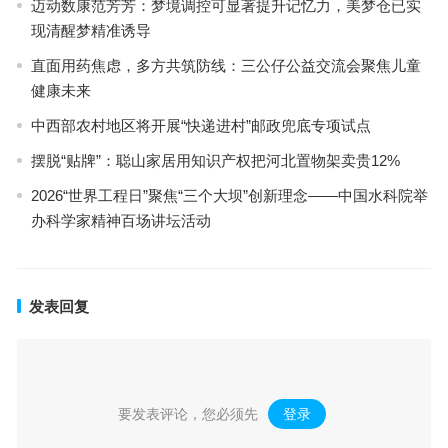
迈动数康范芳芳：梦境调控可显著提升记忆力，美梦仓已实
现清醒梦精准诱导
直面用药焦虑，多方共筑防线：三公仔公益交流会聚焦儿童
健康未来
中西部农村地区将开展“快递进村”邮政兜底专项试点
摆脱“贴牌”：聪山家居用知识产权把河北置物架卖贵12%
2026“世界工程日”聚焦“三个大坝”创新理念——中国水科院举
办科学家精神百场讲坛活动
发表回复
要发表评论，您必须先
登录
。