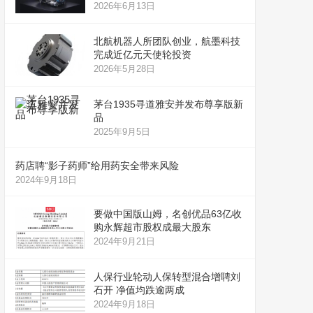
2026年6月13日
北航机器人所团队创业，航墨科技
完成近亿元天使轮投资
2026年5月28日
茅台1935寻道雅安并发布尊享版新
品
2025年9月5日
药店聘“影子药师”给用药安全带来风险
2024年9月18日
要做中国版山姆，名创优品63亿收
购永辉超市股权成最大股东
2024年9月21日
人保行业轮动人保转型混合增聘刘
石开 净值均跌逾两成
2024年9月18日