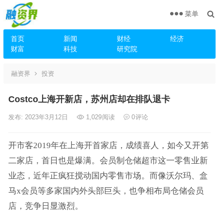
菜单
首页
新闻
财经
经济
财富
科技
研究院
融资界
投资
Costco上海开新店，苏州店却在排队退卡
发布: 2023年3月12日
1,029
阅读
0
评论
开市客2019年在上海开首家店，成绩喜人，如今又开第
二家店，首日也是爆满。会员制仓储超市这一零售业新
业态，近年正疯狂搅动国内零售市场。而像沃尔玛、盒
马x会员等多家国内外头部巨头，也争相布局仓储会员
店，竞争日显激烈。