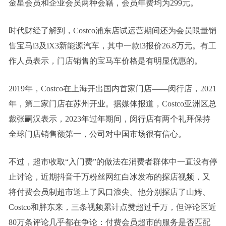
金星会员和企业会员两种会籍，会员年费均为299元。
时代财经了解到，Costco浦东店试运营期间还为会员限量销
售宝马i3及iX3新能源汽车，其中一款i3报价26.8万元。有工
作人员表示，门店销售的宝马车价格是有明显优惠的。
2019年，Costco在上海开出国内首家门店——闵行店，2021
年，第二家门店在苏州开业。据媒体报道，Costco亚洲区总
裁张嗣汉表示，2023年过年期间，闵行店有两个礼拜保持
全球门店销售额第一，公司对中国市场很有信心。
不过，超市收取“入门费”的做法在消费者群体中一直没有停
止讨论，近期抖音千万粉丝网红白冰发布的探店视频，又
将付费会员制超市送上了风口浪尖。他分别探店了山姆、
Costco和胖东来，三条视频累计点赞超过千万，但评论区近
80万条评论几乎都在争论：付费会员超市的服务是否匹配