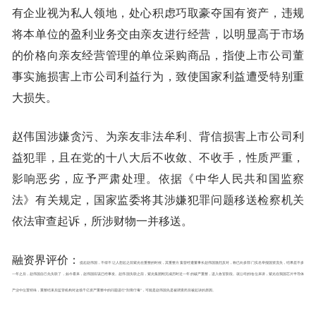
有企业视为私人领地，处心积虑巧取豪夺国有资产，违规
将本单位的盈利业务交由亲友进行经营，以明显高于市场
的价格向亲友经营管理的单位采购商品，指使上市公司董
事实施损害上市公司利益行为，致使国家利益遭受特别重
大损失。
赵伟国涉嫌贪污、为亲友非法牟利、背信损害上市公司利
益犯罪，且在党的十八大后不收敛、不收手，性质严重，
影响恶劣，应予严肃处理。依据《中华人民共和国监察
法》有关规定，国家监委将其涉嫌犯罪问题移送检察机关
依法审查起诉，所涉财物一并移送。
融资界评价：
提起赵伟国，不得不让人想起之前紫光在重整的时候，其重整方案曾经遭董事长赵伟国激烈反对，称已向多部门实名举报国资流失，结果差不多
一年之后，赵伟国自己先失联了，如今看来，赵伟国应该已经事发。赵伟国失联之前，紫光集团刚完成历时近一年的破产重整，进入收官阶段。就公司的地位来讲，紫光在我国芯片半导体
产业中位置特殊，重整结束后监管机构对这场千亿资产重整中的问题进行“刮骨疗毒”，可能是赵伟国先是被调查而后被起诉的原因。