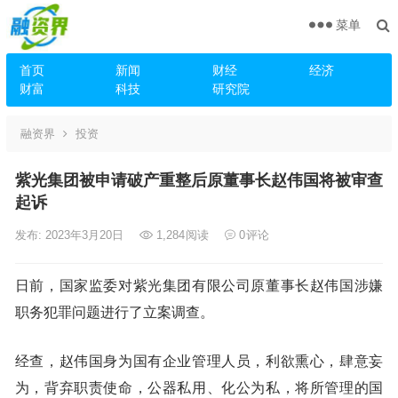
菜单
首页
新闻
财经
经济
财富
科技
研究院
融资界
投资
紫光集团被申请破产重整后原董事长赵伟国将被审查
起诉
发布: 2023年3月20日
1,284
阅读
0
评论
日前，国家监委对紫光集团有限公司原董事长赵伟国涉嫌
职务犯罪问题进行了立案调查。
经查，赵伟国身为国有企业管理人员，利欲熏心，肆意妄
为，背弃职责使命，公器私用、化公为私，将所管理的国