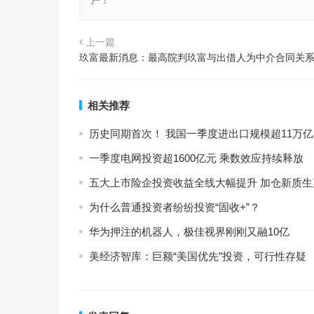
户！
上一篇
玖富最新消息：最高院判玖富与出借人为中介合同关
相关推荐
历史同期首次！ 我国一季度进出口规模超11万
一季度电网投资超1600亿元 乘数效应持续释放
五大上市险企投资收益全线大幅提升 加仓新质生
为什么普通投资者纷纷投资“固收+”？
华为押注的机器人，极佳视界刚刚又融10亿
美经济智库：巨额“美国优先”投资，可行性存疑