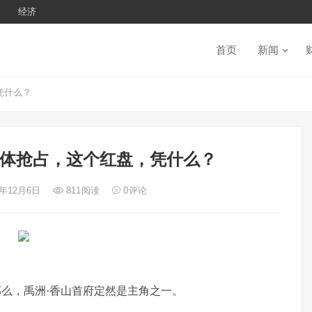
经济
首页
新闻
凭什么？
群体抢占，这个红盘，凭什么？
4年12月6日
811
阅读
0
评论
么，禹洲·香山首府定然是主角之一。