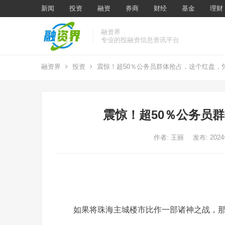
新闻
投资
融资
券商
财经
基金
理财
融资界
专业的投融资信息资讯平台
融资界
投资
震惊！超50％公务员群体抢占，这个红盘，
震惊！超50％公务员
作者:
王丽
发布: 202
如果将珠海主城楼市比作一部诸神之战，那