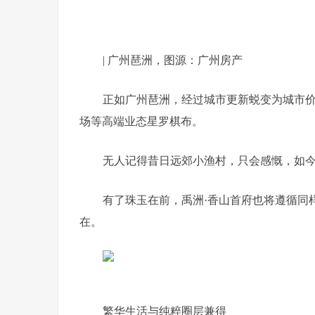
| 广州琶洲，图源：广州房产
正如广州琶洲，经过城市更新蜕变为城市
场等高端业态星罗棋布。
无人记得昔日远郊小渔村，只会感慨，如
有了珠玉在前，禹洲·香山首府也将遵循同
在。
繁华生活与纯粹圈层兼得