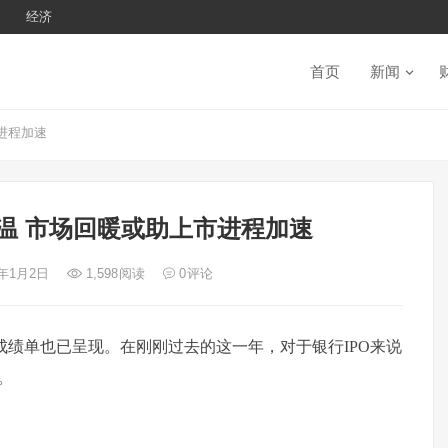
经济
首页
新闻
市进程加速
幅降温 市场回暖或助上市进程加速
3年1月2日
1,598
阅读
0
评论
IPO成绩单也已呈现。在刚刚过去的这一年，对于银行IPO来说
。