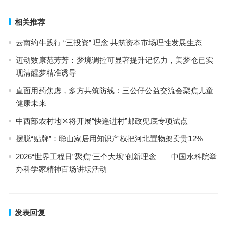
相关推荐
云南约牛践行 “三投资” 理念 共筑资本市场理性发展生态
迈动数康范芳芳：梦境调控可显著提升记忆力，美梦仓已实
现清醒梦精准诱导
直面用药焦虑，多方共筑防线：三公仔公益交流会聚焦儿童
健康未来
中西部农村地区将开展“快递进村”邮政兜底专项试点
摆脱“贴牌”：聪山家居用知识产权把河北置物架卖贵12%
2026“世界工程日”聚焦“三个大坝”创新理念——中国水科院举
办科学家精神百场讲坛活动
发表回复