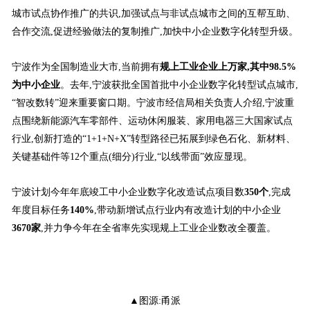
城市试点协作推广的共识,加强试点与非试点城市之间的互帮互助、
合作交流,促进经验做法的复制推广,加快中小企业数字化转型升级。
宁波作为全国制造业大市,当前拥有
规上工业企业上万家,其中
98.5%
为中小企业
。去年,宁波获批全国首批中小企业数字化转型试点城市,
“智改数转”迎来重要窗口期。宁波市经信局相关负责人介绍,宁波重
点围绕新能源汽车零部件、运动休闲服装、家用电器三大国家试点
行业,创新打造的“1+1+N+X”转型路径已拓展到绿色石化、新材料、
关键基础件等12个重点(细分)行业,“以线带面”效应显现。
宁波计划今年年底竣工中小企业数字化改造试点项目数
350
个
,完成
年度目标任务
140%
,带动新增试点行业内有改造计划的中小企业
3670
家
,并力争今年在全省率先实现规上工业企业数改全覆盖。
▲图源:甬派