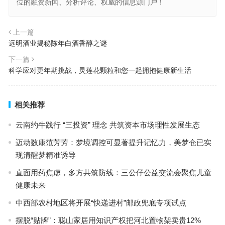
位的融资新闻、分析评论、权威的信息源门户！
上一篇
远明酒业揭秘陈年白酒香醇之谜
下一篇
科学应对更年期挑战，灵莲花颗粒和您一起拥抱健康新生活
相关推荐
云南约牛践行 “三投资” 理念 共筑资本市场理性发展生态
迈动数康范芳芳：梦境调控可显著提升记忆力，美梦仓已实
现清醒梦精准诱导
直面用药焦虑，多方共筑防线：三公仔公益交流会聚焦儿童
健康未来
中西部农村地区将开展“快递进村”邮政兜底专项试点
摆脱“贴牌”：聪山家居用知识产权把河北置物架卖贵12%